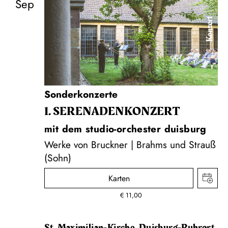
Sep
Konzert
Sonderkonzerte
1. SERENADEN­KONZERT
mit dem studio-orchester duisburg
Werke von Bruckner | Brahms und Strauß
(Sohn)
Karten
€
11,00
St. Maximilian-Kirche, Duisburg-Ruhrort