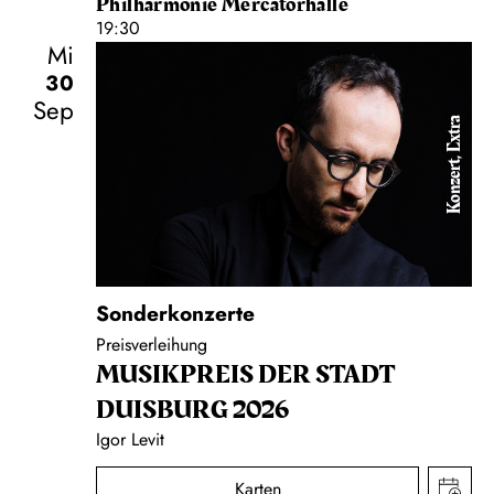
Philharmonie Mercatorhalle
19:30
Mi
30
Sep
Konzert, Extra
Sonderkonzerte
Preisverleihung
MUSIK­PREIS DER STADT
DUISBURG 2026
Igor Levit
Karten