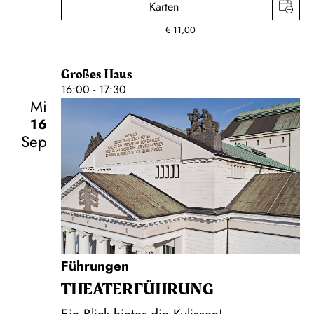
Karten
€
11,00
Großes Haus
16:00 - 17:30
Mi
16
Sep
Führungen
THEATER­FÜHR­UNG
Ein Blick hinter die Kulissen!