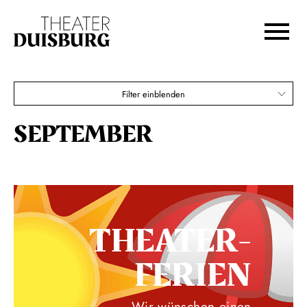
Zur Hauptnavigation springen
Zum Hauptinhalt springen
Zum Footer springen
Filter einblenden
SEPTEMBER
THEATER­
FERIEN
Wir wünschen einen