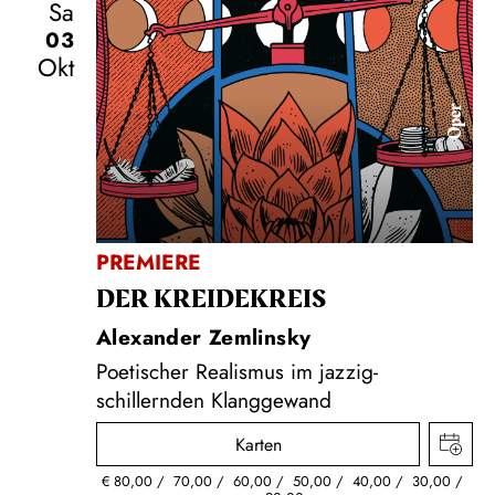
Sa
03
Okt
Oper
PREMIERE
DER KREIDE­KREIS
Alexander Zemlinsky
Poetischer Realismus im jazzig-
schillernden Klanggewand
Karten
€
80,00
70,00
60,00
50,00
40,00
30,00