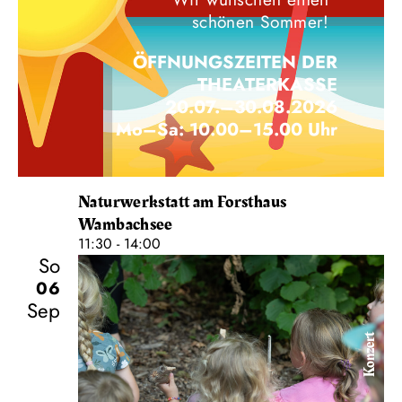
schönen Sommer!
ÖFFNUNGSZEITEN DER
THEATERKASSE
20.07.–30.08.2026
Mo–Sa: 10.00–15.00 Uhr
Naturwerkstatt am Forsthaus
Wambachsee
11:30 - 14:00
So
06
Sep
Konzert