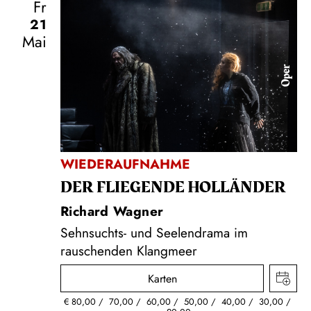
Fr
21
Mai
Oper
WIEDERAUFNAHME
DER FLIE­GEN­DE HOL­LÄN­DER
Richard Wagner
Sehnsuchts- und Seelendrama im
rauschenden Klangmeer
Karten
€
80,00
70,00
60,00
50,00
40,00
30,00