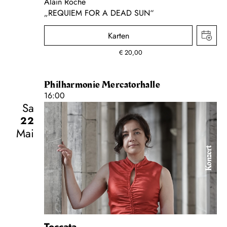
Alain Roche
„REQUIEM FOR A DEAD SUN“
Karten
€
20,00
Philharmonie Mercatorhalle
16:00
Sa
22
Mai
Konzert
Toccata