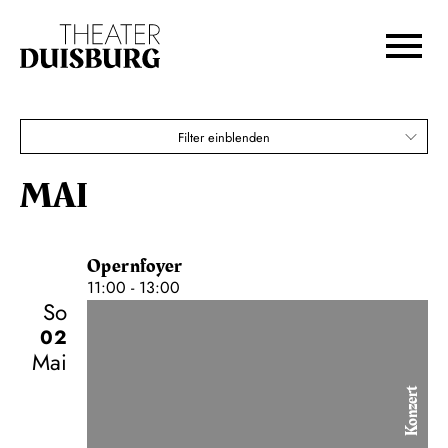
Show me the way to the next whiskey bar!
Zur Hauptnavigation springen
Zum Hauptinhalt springen
Karten
Zum Footer springen
€
80,00
70,00
60,00
50,00
40,00
30,00
20,00
Filter einblenden
Kleines-Abo-1, Wechselnde Wochentage-Abo D
MAI
Opernfoyer
11:00 - 13:00
So
02
Mai
Konzert