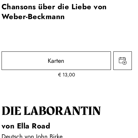
Chansons über die Liebe von
Weber-Beckmann
Karten
€
13,00
DIE LA­BO­RAN­TIN
von Ella Road
Deutsch von John Birke