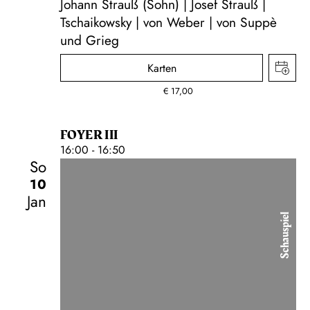
Johann Strauß (Sohn) | Josef Strauß |
Tschaikowsky | von Weber | von Suppè
und Grieg
Karten
€
17,00
FOYER III
16:00 - 16:50
So
10
Jan
Schauspiel