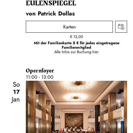
EULENSPIEGEL
von Patrick Dollas
Karten
€
12,00
Mit der Familienkarte 5 € für jedes eingetragene
Familienmitglied
Alle Infos zur Buchung
hier
Opernfoyer
11:00 - 13:00
So
17
Jan
Konzert