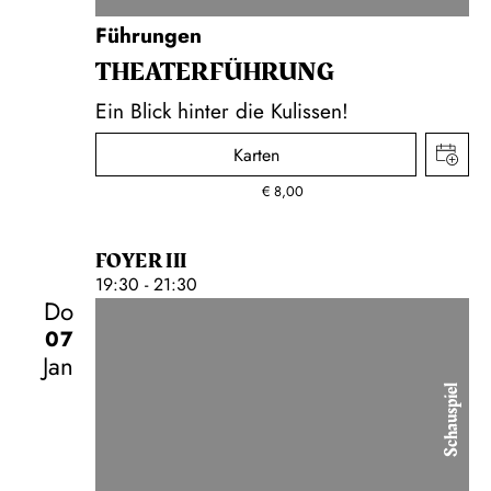
Führungen
THEATER­FÜHR­UNG
Ein Blick hinter die Kulissen!
Karten
€
8,00
FOYER III
19:30 - 21:30
Do
07
Jan
Schauspiel