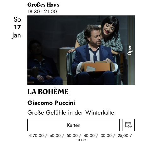
Großes Haus
18:30 - 21:00
So
17
Jan
Oper
LA BOHÈME
Giacomo Puccini
Große Gefühle in der Winterkälte
Karten
€
70,00
60,00
50,00
40,00
30,00
25,00
18,00