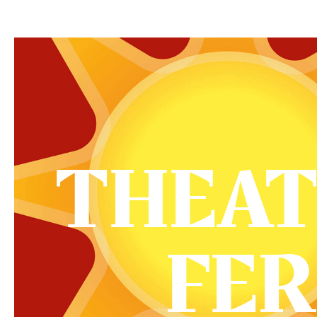
THEAT
FER