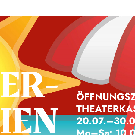
ER­
ÖFFNUNGSZ
IEN
THEATERKA
20.07.–30.
Mo–Sa: 10.