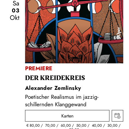
Sa
03
Okt
Oper
PREMIERE
DER KREIDE­KREIS
Alexander Zemlinsky
Poetischer Realismus im jazzig-
schillernden Klanggewand
Karten
€
80,00
70,00
60,00
50,00
40,00
30,00