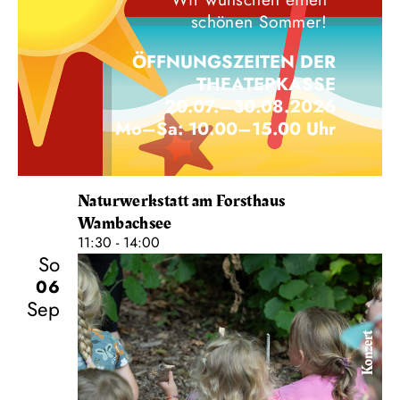
schönen Sommer!
ÖFFNUNGSZEITEN DER
THEATERKASSE
20.07.–30.08.2026
Mo–Sa: 10.00–15.00 Uhr
Naturwerkstatt am Forsthaus
Wambachsee
11:30 - 14:00
So
06
Sep
Konzert