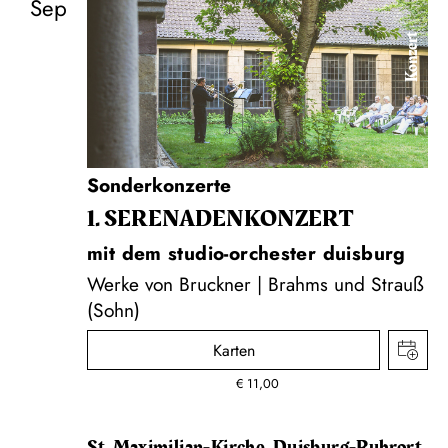
Sep
Konzert
Sonderkonzerte
1. SERENADEN­KONZERT
mit dem studio-orchester duisburg
Werke von Bruckner | Brahms und Strauß
(Sohn)
Karten
€
11,00
St. Maximilian-Kirche, Duisburg-Ruhrort