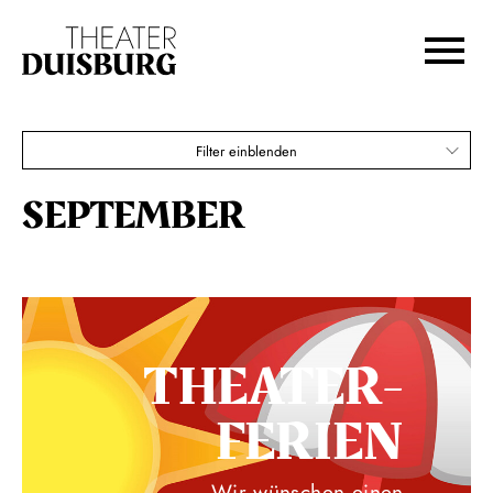
Zur Hauptnavigation springen
Zum Hauptinhalt springen
Zum Footer springen
Filter einblenden
SEPTEMBER
THEATER­
FERIEN
Wir wünschen einen