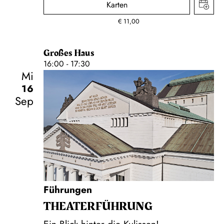
Karten
€
11,00
Großes Haus
16:00 - 17:30
Mi
16
Sep
Führungen
THEATER­FÜHR­UNG
Ein Blick hinter die Kulissen!