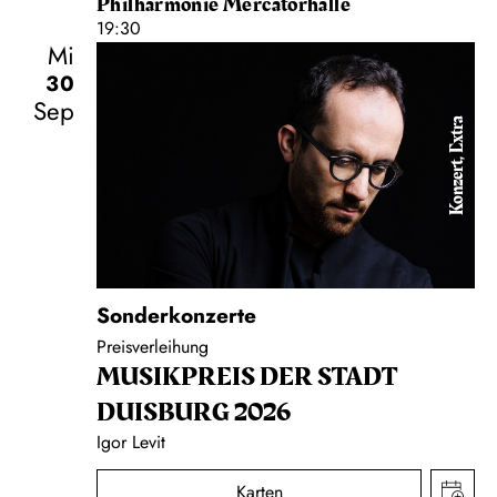
Philharmonie Mercatorhalle
19:30
Mi
30
Sep
Konzert, Extra
Sonderkonzerte
Preisverleihung
MUSIK­PREIS DER STADT
DUISBURG 2026
Igor Levit
Karten