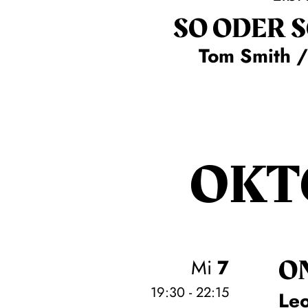
SO ODER 
Tom Smith /
OKT
O
Mi
7
19:30 - 22:15
Leo