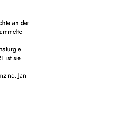
chte an der
sammelte
maturgie
 ist sie
nzino, Jan