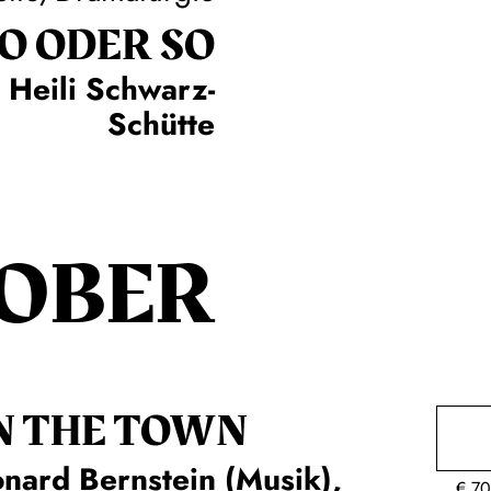
SO ODER SO
 Heili Schwarz-
Schütte
OBER
N THE TOWN
nard Bernstein (Musik),
€
70