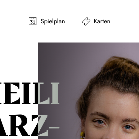
pringen
Zum Footer springen
Spielplan
Karten
EILI
RZ-