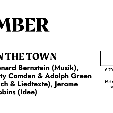
MBER
N THE TOWN
nard Bernstein (Musik),
€
70
tty Comden & Adolph Green
Mit 
ch & Liedtexte), Jerome
e
bins (Idee)