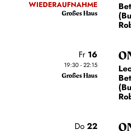
WIEDERAUFNAHME
Be
Großes Haus
(Bu
Rob
O
Fr
16
19:30 - 22:15
Leo
Großes Haus
Be
(Bu
Rob
O
Do
22