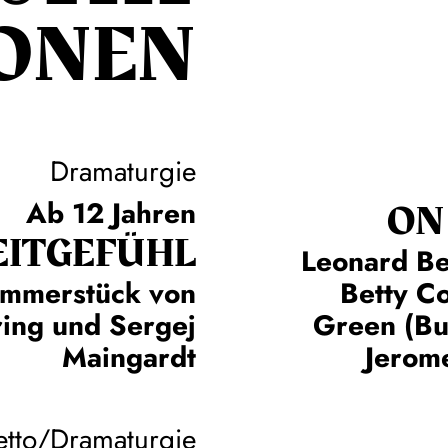
ONEN
Dramaturgie
ON
Ab 12 Jahren
EIT­GEFÜHL
Leonard Be
immerstück von
Betty C
ring und Sergej
Green (Bu
Maingardt
Jerome
etto/Dramaturgie