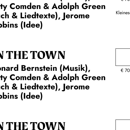
tty Comden & Adolph Green
Kleine
ch & Liedtexte), Jerome
bins (Idee)
N THE TOWN
nard Bernstein (Musik),
€
70
tty Comden & Adolph Green
ch & Liedtexte), Jerome
bins (Idee)
N THE TOWN