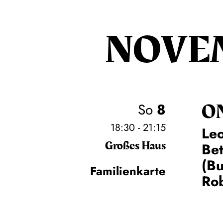
NOVE
O
So
8
18:30 - 21:15
Leo
Großes Haus
Be
(Bu
Familienkarte
Rob