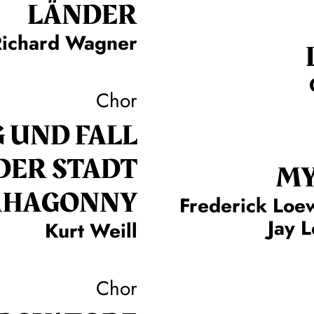
LÄN­DER
Richard Wagner
Chor
 UND FALL
DER STADT
MY
HAGONNY
Frederick Loe
Jay 
Kurt Weill
Chor