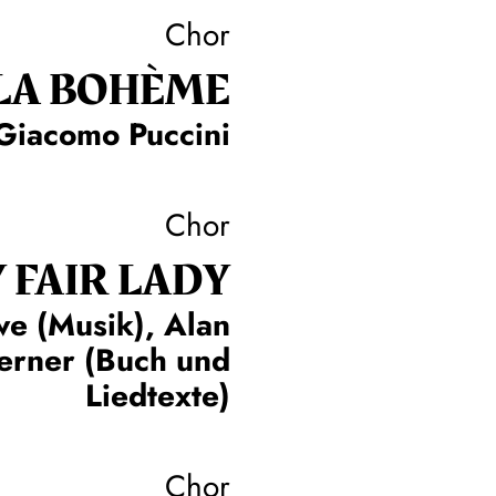
Chor
LA BOHÈME
Giacomo Puccini
Chor
 FAIR LADY
we (Musik), Alan
Lerner (Buch und
Liedtexte)
Chor