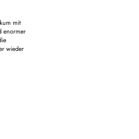
ikum mit
nd enormer
die
er wieder