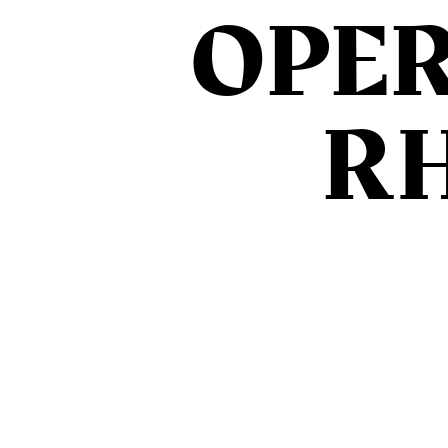
OPE
R