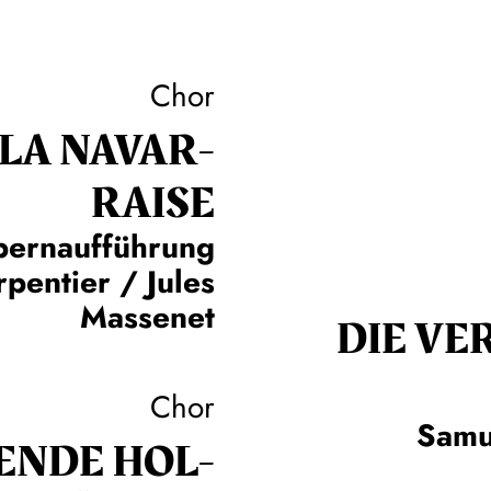
Chor
 LA NAVAR­
RAISE
pernaufführung
pentier / Jules
Massenet
DIE VE
Chor
Samu
EN­DE HOL­