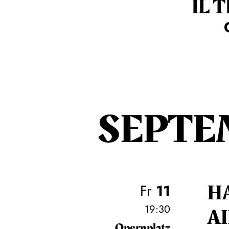
IL 
SEPTE
H
Fr
11
19:30
A
Opernplatz