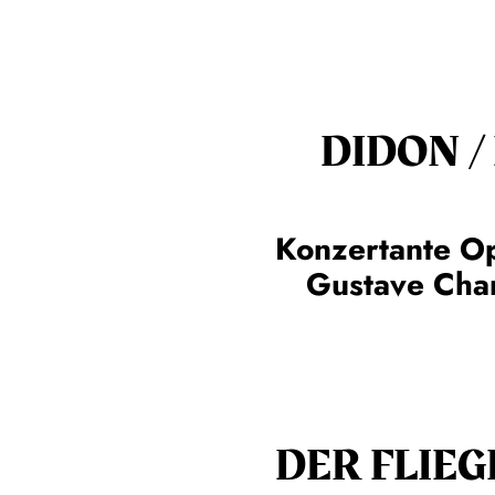
DIDON /
Konzertante O
Gustave Char
DER FLIE­G