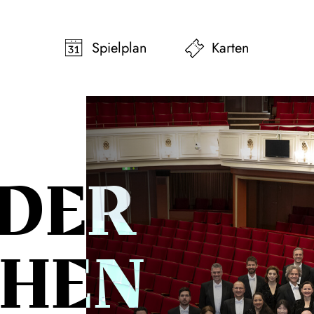
pringen
Zum Footer springen
Spielplan
Karten
 DER
CHEN