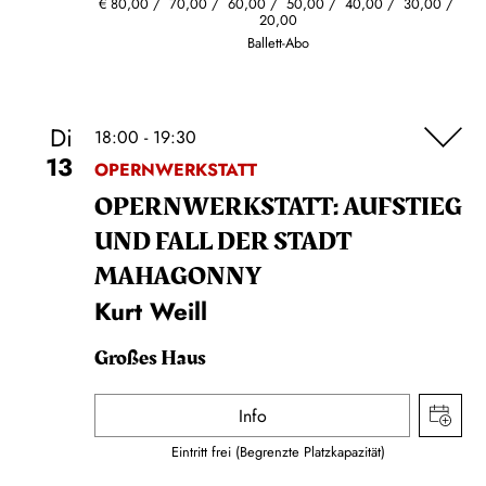
€
80,00
70,00
60,00
50,00
40,00
30,00
20,00
Ballett-Abo
Di
18:00 - 19:30
13
OPERNWERKSTATT
OPERN­WERKSTATT: AUFSTIEG
UND FALL DER STADT
MAHAGONNY
Kurt Weill
Großes Haus
Info
Eintritt frei (Begrenzte Platzkapazität)