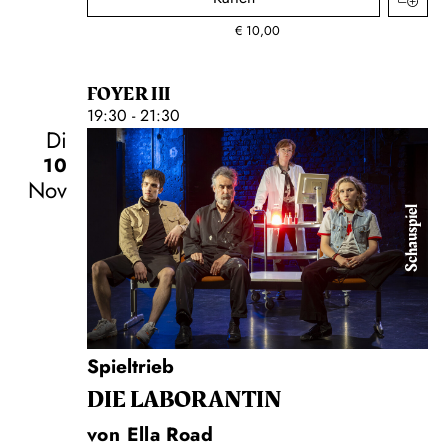
€
10,00
FOYER III
19:30 - 21:30
Di
10
Nov
Schauspiel
Spieltrieb
DIE LA­BO­RAN­TIN
von Ella Road