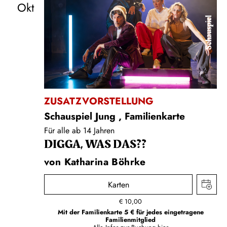
Okt
Schauspiel
ZUSATZVORSTELLUNG
Schauspiel Jung
,
Familienkarte
Für alle ab 14 Jahren
DIGGA, WAS DAS??
von Katharina Böhrke
Karten
€
10,00
Mit der Familienkarte 5 € für jedes eingetragene
Familienmitglied