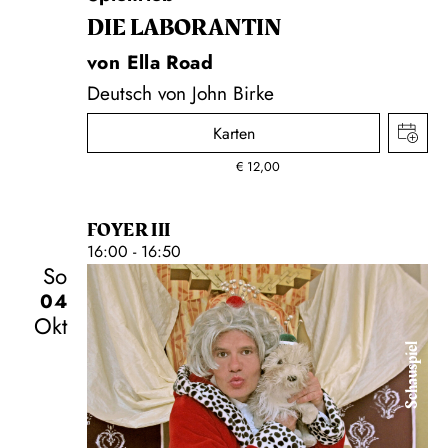
DIE LA­BO­RAN­TIN
von Ella Road
Deutsch von John Birke
Karten
€
12,00
FOYER III
16:00 - 16:50
So
04
Okt
Schauspiel