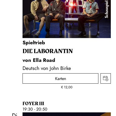
Schauspiel
Spieltrieb
DIE LA­BO­RAN­TIN
von Ella Road
Deutsch von John Birke
Karten
€
12,00
FOYER III
19:30 - 20:50
Di