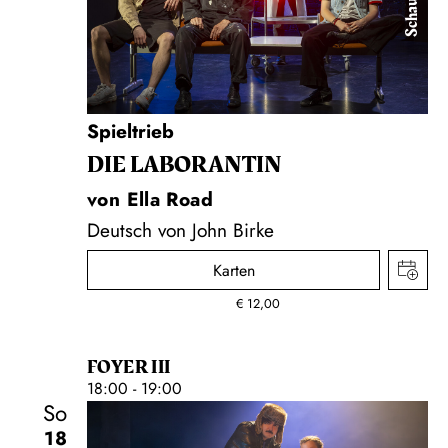
Schauspiel
Spieltrieb
DIE LA­BO­RAN­TIN
von Ella Road
Deutsch von John Birke
Karten
€
12,00
FOYER III
18:00 - 19:00
So
18