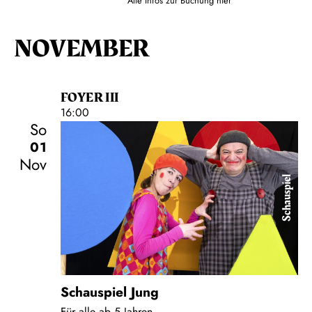
Alle Infos zur Buchung
hier
NOVEMBER
FOYER III
16:00
So
01
Nov
Schauspiel
Schauspiel Jung
Für alle ab 5 Jahren