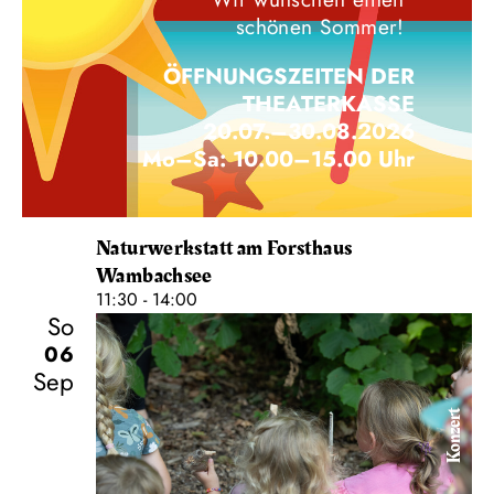
schönen Sommer!
ÖFFNUNGSZEITEN DER
THEATERKASSE
20.07.–30.08.2026
Mo–Sa: 10.00–15.00 Uhr
Naturwerkstatt am Forsthaus
Wambachsee
11:30 - 14:00
So
06
Sep
Konzert