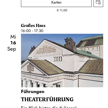
Karten
€
11,00
Großes Haus
16:00 - 17:30
Mi
16
Sep
Führungen
THEATER­FÜHR­UNG
Ein Blick hinter die Kulissen!