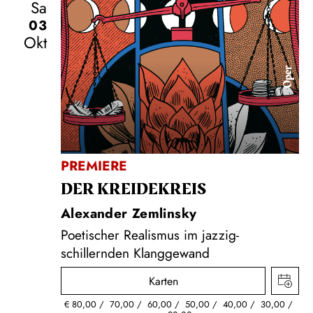
Sa
03
Okt
Oper
PREMIERE
DER KREIDE­KREIS
Alexander Zemlinsky
Poetischer Realismus im jazzig-
schillernden Klanggewand
Karten
€
80,00
70,00
60,00
50,00
40,00
30,00