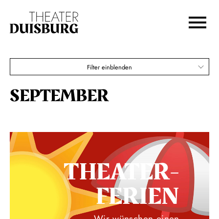
Zur Hauptnavigation springen
Zum Hauptinhalt springen
Zum Footer springen
Filter einblenden
SEPTEMBER
THEATER­
FERIEN
Wir wünschen einen