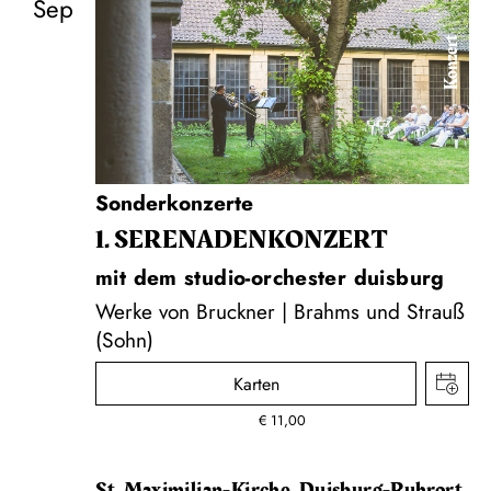
Sep
Konzert
Sonderkonzerte
1. SERENADEN­KONZERT
mit dem studio-orchester duisburg
Werke von Bruckner | Brahms und Strauß
(Sohn)
Karten
€
11,00
St. Maximilian-Kirche, Duisburg-Ruhrort