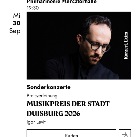
Philharmonie Mercatorhalle
19:30
Mi
30
Sep
Konzert, Extra
Sonderkonzerte
Preisverleihung
MUSIK­PREIS DER STADT
DUISBURG 2026
Igor Levit
Karten