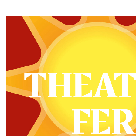
THEAT
FER