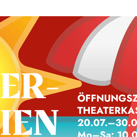
ER­
ÖFFNUNGSZ
IEN
THEATERKA
20.07.–30.
Mo–Sa: 10.