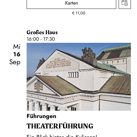
Karten
€
11,00
Großes Haus
16:00 - 17:30
Mi
16
Sep
Führungen
THEATER­FÜHR­UNG
Ein Blick hinter die Kulissen!