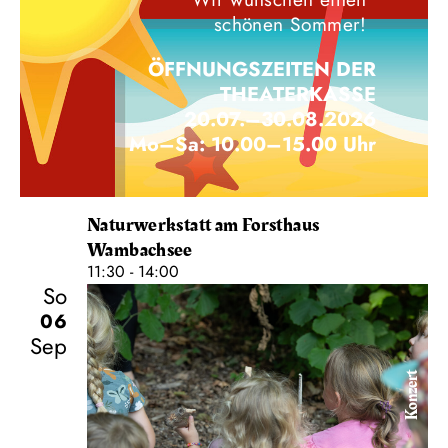
schönen Sommer!
ÖFFNUNGSZEITEN DER
THEATERKASSE
20.07.–30.08.2026
Mo–Sa: 10.00–15.00 Uhr
Naturwerkstatt am Forsthaus
Wambachsee
11:30 - 14:00
So
06
Sep
Konzert