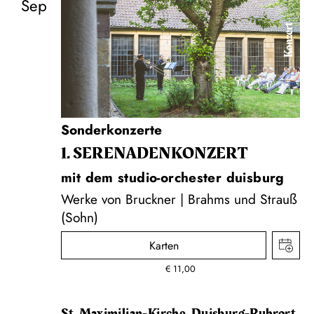
Sep
Konzert
Sonderkonzerte
1. SERENADEN­KONZERT
mit dem studio-orchester duisburg
Werke von Bruckner | Brahms und Strauß
(Sohn)
Karten
€
11,00
St. Maximilian-Kirche, Duisburg-Ruhrort