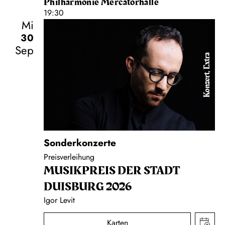
Philharmonie Mercatorhalle
19:30
Mi
30
Sep
Konzert, Extra
Sonderkonzerte
Preisverleihung
MUSIK­PREIS DER STADT
DUISBURG 2026
Igor Levit
Karten