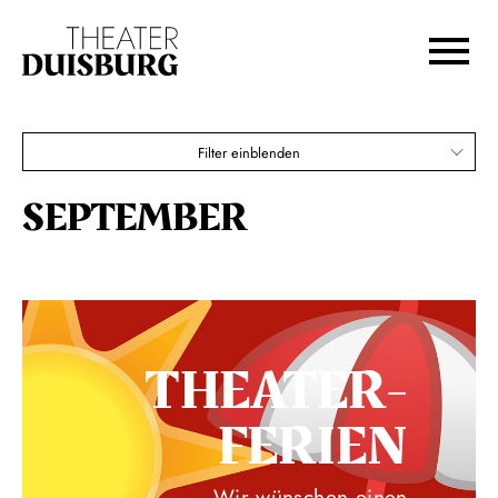
Zur Hauptnavigation springen
Zum Hauptinhalt springen
Zum Footer springen
Filter einblenden
SEPTEMBER
THEATER­
FERIEN
Wir wünschen einen