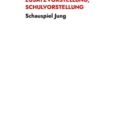
SCHULVORSTELLUNG
Schauspiel Jung
Für alle ab 14 Jahren
DIGGA, WAS DAS??
von Katharina Böhrke
Karten
€
10,00
Schulklassen: 5,00 € p. P., inkl. Fahrkarte fürs gesamte VRR-
Gebiet
Für Ihre Buchung wenden Sie sich bitte an
gruppen@theater-
duisburg.de
FOYER III
19:30 - 21:30
Fr
02