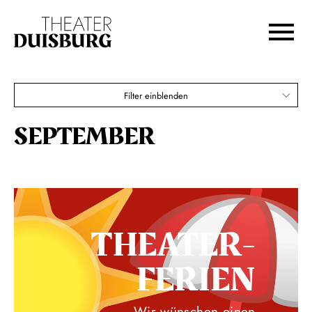
Zur Hauptnavigation springen
Zum Hauptinhalt springen
Zum Footer springen
Filter einblenden
SEPTEMBER
THEATER­
FERIEN
Wir wünschen einen