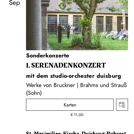
Sep
Konzert
Sonderkonzerte
1. SERENADEN­KONZERT
mit dem studio-orchester duisburg
Werke von Bruckner | Brahms und Strauß
(Sohn)
Karten
€
11,00
St. Maximilian-Kirche, Duisburg-Ruhrort