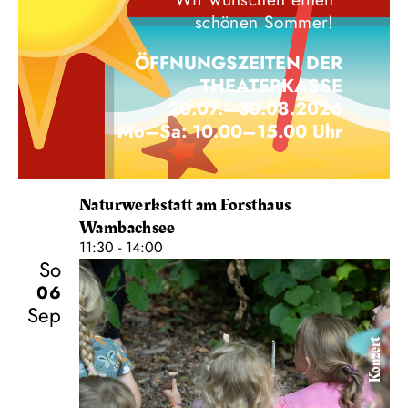
schönen Sommer!
ÖFFNUNGSZEITEN DER
THEATERKASSE
20.07.–30.08.2026
Mo–Sa: 10.00–15.00 Uhr
Naturwerkstatt am Forsthaus
Wambachsee
11:30 - 14:00
So
06
Sep
Konzert