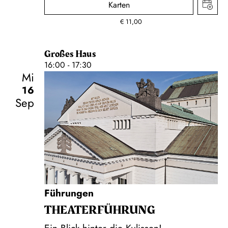
Karten
€
11,00
Großes Haus
16:00 - 17:30
Mi
16
Sep
Führungen
THEATER­FÜHR­UNG
Ein Blick hinter die Kulissen!