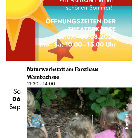
schönen Sommer!
ÖFFNUNGSZEITEN DER
THEATERKASSE
20.07.–30.08.2026
Mo–Sa: 10.00–15.00 Uhr
Naturwerkstatt am Forsthaus
Wambachsee
11:30 - 14:00
So
06
Sep
Konzert