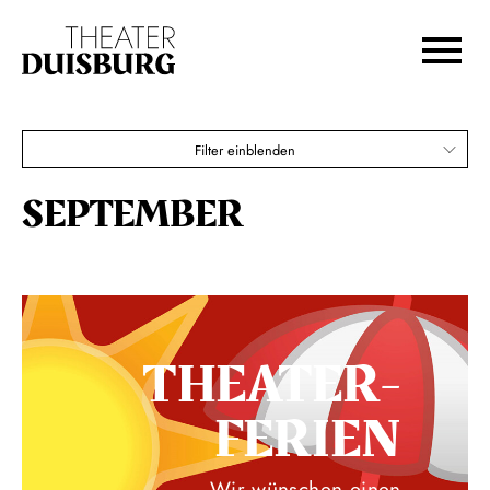
Zur Hauptnavigation springen
Zum Hauptinhalt springen
Zum Footer springen
Filter einblenden
SEPTEMBER
THEATER­
FERIEN
Wir wünschen einen