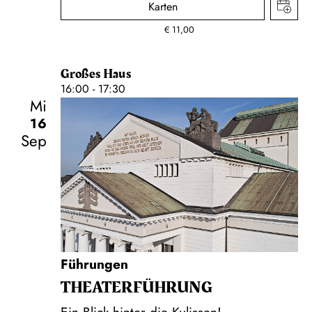
Karten
€
11,00
Großes Haus
16:00 - 17:30
Mi
16
Sep
Führungen
THEATER­FÜHR­UNG
Ein Blick hinter die Kulissen!