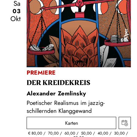
Sa
03
Okt
Oper
PREMIERE
DER KREIDE­KREIS
Alexander Zemlinsky
Poetischer Realismus im jazzig-
schillernden Klanggewand
Karten
€
80,00
70,00
60,00
50,00
40,00
30,00