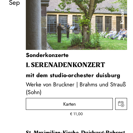
Sep
Konzert
Sonderkonzerte
1. SERENADEN­KONZERT
mit dem studio-orchester duisburg
Werke von Bruckner | Brahms und Strauß
(Sohn)
Karten
€
11,00
St. Maximilian-Kirche, Duisburg-Ruhrort