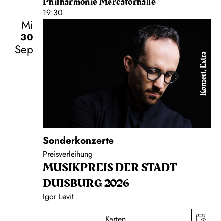
Philharmonie Mercatorhalle
19:30
Mi
30
Sep
Konzert, Extra
Sonderkonzerte
Preisverleihung
MUSIK­PREIS DER STADT
DUISBURG 2026
Igor Levit
Karten