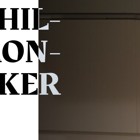
HIL­
ON­
IKER