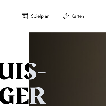
pringen
Zum Footer springen
Spielplan
Karten
UIS­
GER