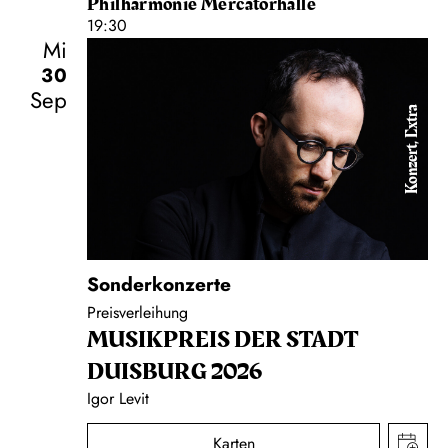
Philharmonie Mercatorhalle
19:30
Mi
30
Sep
Konzert, Extra
Sonderkonzerte
Preisverleihung
MUSIK­PREIS DER STADT
DUISBURG 2026
Igor Levit
Karten