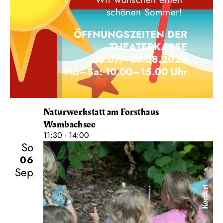
schönen Sommer!
ÖFFNUNGSZEITEN DER
THEATERKASSE
20.07.–30.08.2026
Mo–Sa: 10.00–15.00 Uhr
Naturwerkstatt am Forsthaus
Wambachsee
11:30 - 14:00
So
06
Sep
Konzert