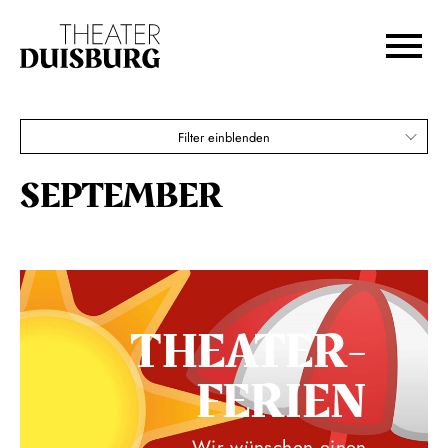
Zur Hauptnavigation springen
Zum Hauptinhalt springen
Zum Footer springen
Filter einblenden
SEPTEMBER
THEATER­
FERIEN
Wir wünschen einen