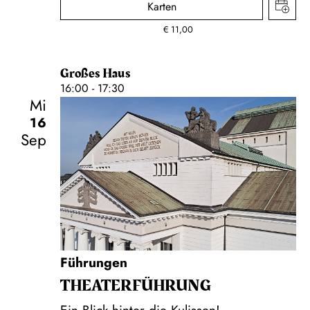
Karten
€
11,00
Großes Haus
16:00 - 17:30
Mi
16
Sep
Führungen
THEATER­FÜHR­UNG
Ein Blick hinter die Kulissen!