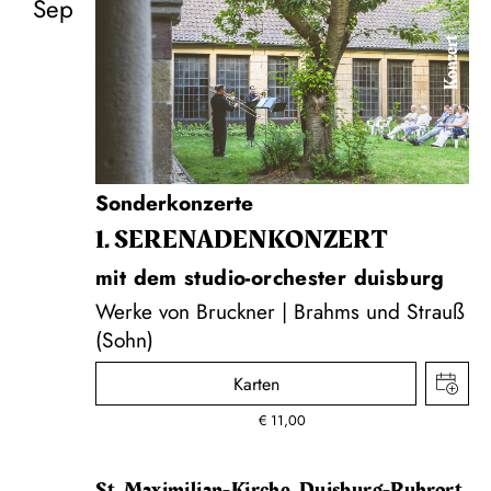
Sep
Konzert
Sonderkonzerte
1. SERENADEN­KONZERT
mit dem studio-orchester duisburg
Werke von Bruckner | Brahms und Strauß
(Sohn)
Karten
€
11,00
St. Maximilian-Kirche, Duisburg-Ruhrort