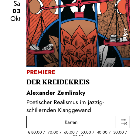
Sa
03
Okt
Oper
PREMIERE
DER KREIDE­KREIS
Alexander Zemlinsky
Poetischer Realismus im jazzig-
schillernden Klanggewand
Karten
€
80,00
70,00
60,00
50,00
40,00
30,00