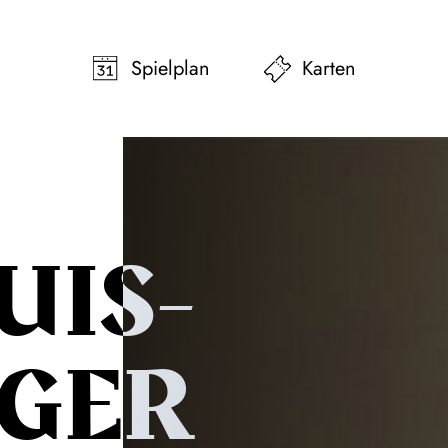
pringen
Zum Footer springen
Spielplan
Karten
UIS­
GER