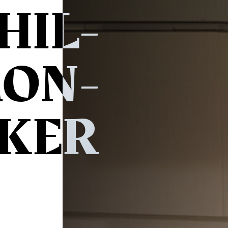
HIL­
ON­
IKER