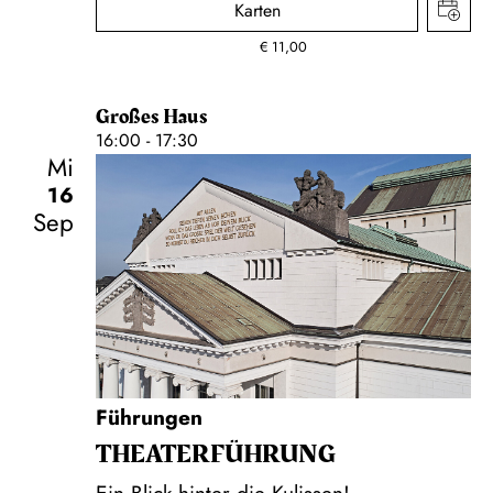
Karten
€
11,00
Großes Haus
16:00 - 17:30
Mi
16
Sep
Führungen
THEATER­FÜHR­UNG
Ein Blick hinter die Kulissen!