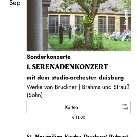
Sep
Konzert
Sonderkonzerte
1. SERENADEN­KONZERT
mit dem studio-orchester duisburg
Werke von Bruckner | Brahms und Strauß
(Sohn)
Karten
€
11,00
St. Maximilian-Kirche, Duisburg-Ruhrort