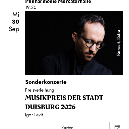
Philharmonie Mercatorhalle
19:30
Mi
30
Sep
Konzert, Extra
Sonderkonzerte
Preisverleihung
MUSIK­PREIS DER STADT
DUISBURG 2026
Igor Levit
Karten