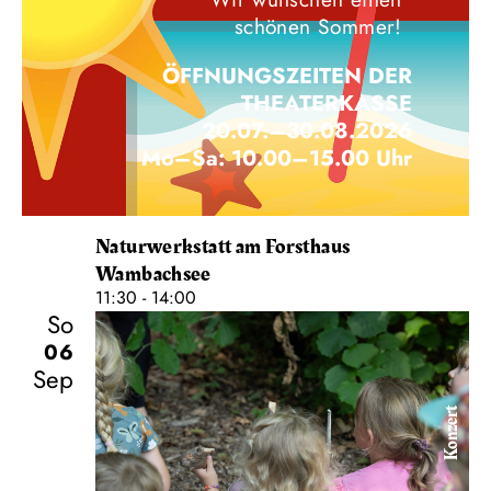
schönen Sommer!
ÖFFNUNGSZEITEN DER
THEATERKASSE
20.07.–30.08.2026
Mo–Sa: 10.00–15.00 Uhr
Naturwerkstatt am Forsthaus
Wambachsee
11:30 - 14:00
So
06
Sep
Konzert