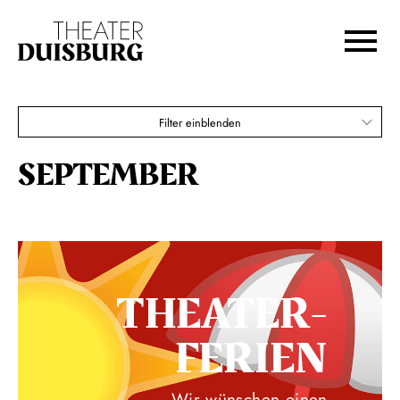
Zur Hauptnavigation springen
Zum Hauptinhalt springen
Zum Footer springen
Filter einblenden
SEPTEMBER
THEATER­
FERIEN
Wir wünschen einen