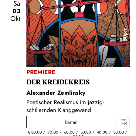
Sa
03
Okt
Oper
PREMIERE
DER KREIDE­KREIS
Alexander Zemlinsky
Poetischer Realismus im jazzig-
schillernden Klanggewand
Karten
€
80,00
70,00
60,00
50,00
40,00
30,00