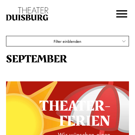
Zur Hauptnavigation springen
Zum Hauptinhalt springen
Zum Footer springen
Filter einblenden
SEPTEMBER
THEATER­
FERIEN
Wir wünschen einen