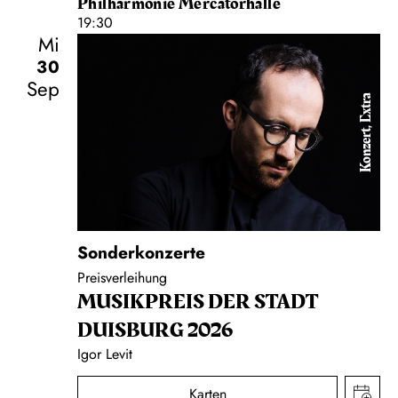
Philharmonie Mercatorhalle
19:30
Mi
30
Sep
Konzert, Extra
Sonderkonzerte
Preisverleihung
MUSIK­PREIS DER STADT
DUISBURG 2026
Igor Levit
Karten