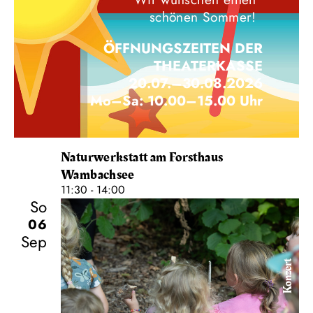
schönen Sommer!
ÖFFNUNGSZEITEN DER
THEATERKASSE
20.07.–30.08.2026
Mo–Sa: 10.00–15.00 Uhr
Naturwerkstatt am Forsthaus
Wambachsee
11:30 - 14:00
So
06
Sep
Konzert