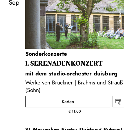
Sep
Konzert
Sonderkonzerte
1. SERENADEN­KONZERT
mit dem studio-orchester duisburg
Werke von Bruckner | Brahms und Strauß
(Sohn)
Karten
€
11,00
St. Maximilian-Kirche, Duisburg-Ruhrort