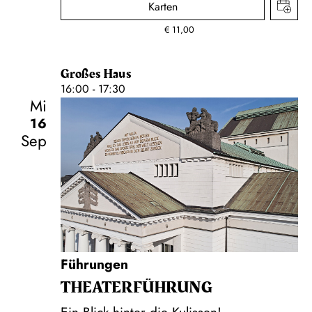
Karten
€
11,00
Großes Haus
16:00 - 17:30
Mi
16
Sep
Führungen
THEATER­FÜHR­UNG
Ein Blick hinter die Kulissen!