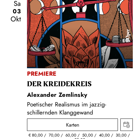
Sa
03
Okt
Oper
PREMIERE
DER KREIDE­KREIS
Alexander Zemlinsky
Poetischer Realismus im jazzig-
schillernden Klanggewand
Karten
€
80,00
70,00
60,00
50,00
40,00
30,00