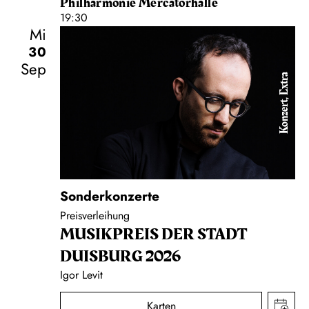
Philharmonie Mercatorhalle
19:30
Mi
30
Sep
Konzert, Extra
Sonderkonzerte
Preisverleihung
MUSIK­PREIS DER STADT
DUISBURG 2026
Igor Levit
Karten