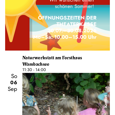
schönen Sommer!
ÖFFNUNGSZEITEN DER
THEATERKASSE
20.07.–30.08.2026
Mo–Sa: 10.00–15.00 Uhr
Naturwerkstatt am Forsthaus
Wambachsee
11:30 - 14:00
So
06
Sep
Konzert