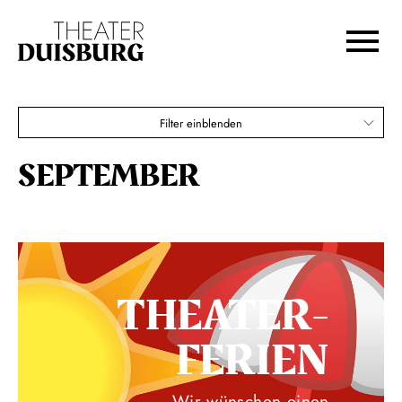
Zur Hauptnavigation springen
Zum Hauptinhalt springen
Zum Footer springen
Filter einblenden
SEPTEMBER
THEATER­
FERIEN
Wir wünschen einen