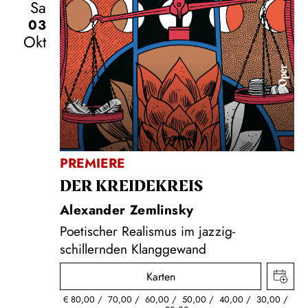
Sa
03
Okt
Oper
PREMIERE
DER KREIDE­KREIS
Alexander Zemlinsky
Poetischer Realismus im jazzig-
schillernden Klanggewand
Karten
€
80,00
70,00
60,00
50,00
40,00
30,00