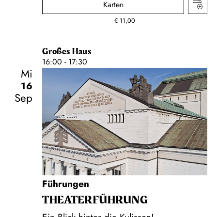
Karten
€
11,00
Großes Haus
16:00 - 17:30
Mi
16
Sep
Führungen
THEATER­FÜHR­UNG
Ein Blick hinter die Kulissen!