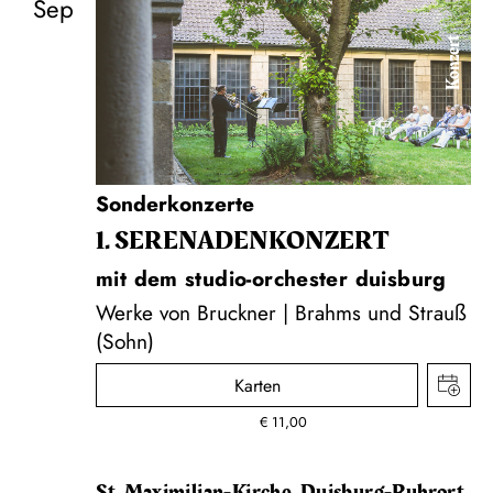
Sep
Konzert
Sonderkonzerte
1. SERENADEN­KONZERT
mit dem studio-orchester duisburg
Werke von Bruckner | Brahms und Strauß
(Sohn)
Karten
€
11,00
St. Maximilian-Kirche, Duisburg-Ruhrort