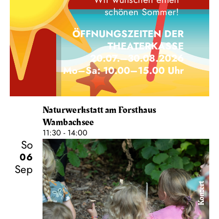
schönen Sommer!
ÖFFNUNGSZEITEN DER
THEATERKASSE
20.07.–30.08.2026
Mo–Sa: 10.00–15.00 Uhr
Naturwerkstatt am Forsthaus
Wambachsee
11:30 - 14:00
So
06
Sep
Konzert