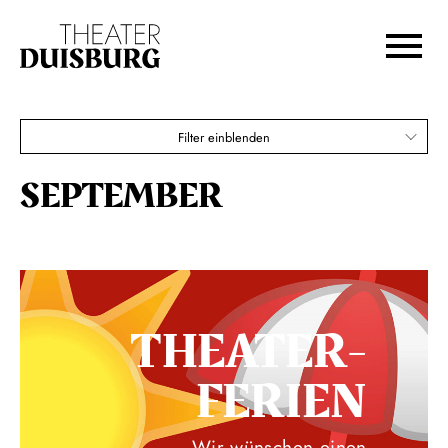
Zur Hauptnavigation springen
Zum Hauptinhalt springen
Zum Footer springen
Filter einblenden
SEPTEMBER
THEATER­
FERIEN
Wir wünschen einen