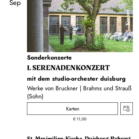
Sep
Konzert
Sonderkonzerte
1. SERENADEN­KONZERT
mit dem studio-orchester duisburg
Werke von Bruckner | Brahms und Strauß
(Sohn)
Karten
€
11,00
St. Maximilian-Kirche, Duisburg-Ruhrort