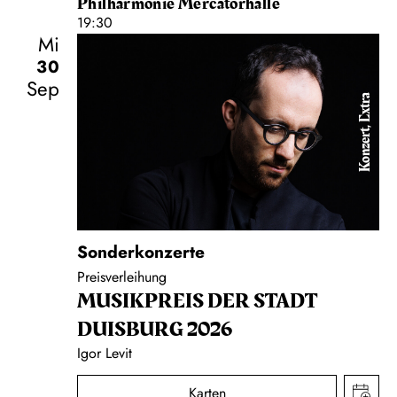
Philharmonie Mercatorhalle
19:30
Mi
30
Sep
Konzert, Extra
Sonderkonzerte
Preisverleihung
MUSIK­PREIS DER STADT
DUISBURG 2026
Igor Levit
Karten