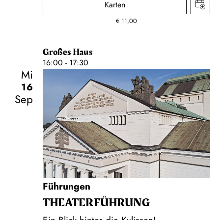
Karten
€
11,00
Großes Haus
16:00 - 17:30
Mi
16
Sep
Führungen
THEATER­FÜHR­UNG
Ein Blick hinter die Kulissen!